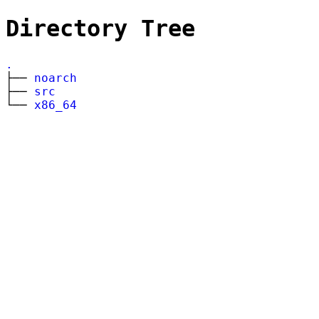
Directory Tree
.
├──
noarch
├──
src
└──
x86_64