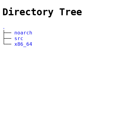
Directory Tree
.
├──
noarch
├──
src
└──
x86_64