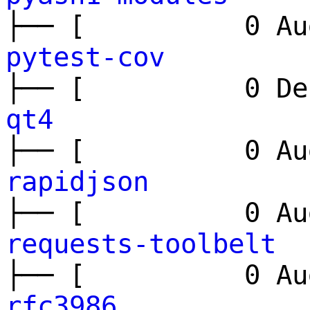
├── [ 0 Aug
pytest-cov
├── [ 0 Dec
qt4
├── [ 0 Aug
rapidjson
├── [ 0 Aug
requests-toolbelt
├── [ 0 Aug
rfc3986